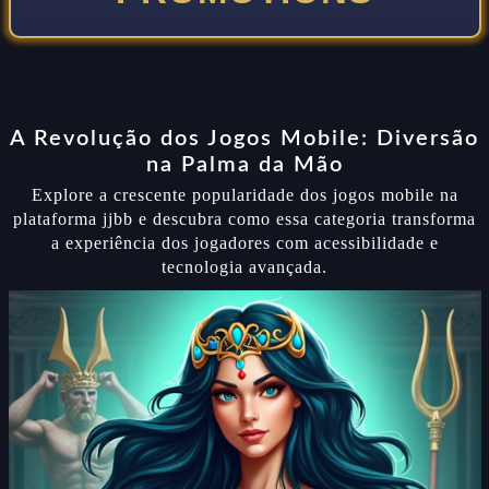
A Revolução dos Jogos Mobile: Diversão
na Palma da Mão
Explore a crescente popularidade dos jogos mobile na
plataforma jjbb e descubra como essa categoria transforma
a experiência dos jogadores com acessibilidade e
tecnologia avançada.