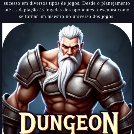
sucesso em diversos tipos de jogos. Desde o planejamento
até a adaptação às jogadas dos oponentes, descubra como
se tornar um maestro no universo dos jogos.