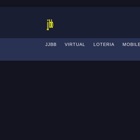
JJBB
VIRTUAL
LOTERIA
MOBIL