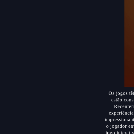
Os jogos tê
estão cons
Recentem
experiência
impressionant
o jogador en
jogo interat