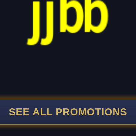
SEE ALL PROMOTIONS