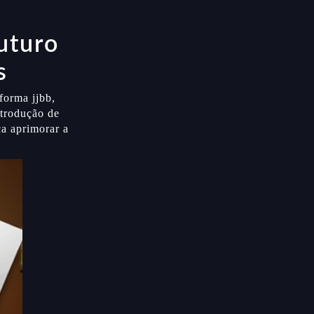
uturo
s
forma jjbb,
ntrodução de
a aprimorar a