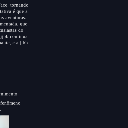
face, tornando
ativa é que a
as aventuras.
umentada, que
usiastas do
jjbb continua
ante, e a jjbb
enimento
m fenômeno
.