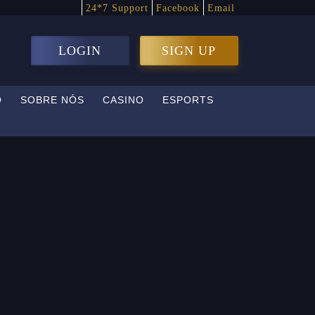
24*7 Support
Facebook
Email
LOGIN
SIGN UP
O
SOBRE NÓS
CASINO
ESPORTS