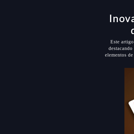
Inov
Este artig
destacando 
elementos de