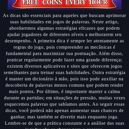
As dicas são essenciais para aqueles que buscam aprimorar
suas habilidades em jogos de palavras. Neste artigo,
abordaremos algumas estratégias eficazes que podem
ajudar jogadores de diferentes níveis a melhorarem seu
desempenho. A primeira dica é sempre ler atentamente as
regras do jogo, pois compreender as mecânicas é
fundamental para maximizar sua pontuação. Além disso,
praticar regularmente pode fazer uma grande diferença;
existem diversos aplicativos e sites que oferecem jogos
semelhantes para treinar suas habilidades. Outra estratégia
é manter um dicionário à mão, pois isso pode auxiliar na
descoberta de palavras menos comuns que podem render
mais pontos. Por último, é importante manter a calma
durante as partidas; em situações de pressão, muitas vezes
esquecemos palavras que sabíamos antes. Ao seguir essas
dicas, você poderá não apenas aumentar suas chances de
ganhar, mas também se divertir mais enquanto joga.
Lembre-se de que a prática constante e a análise das suas