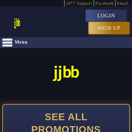
24*7 Support
Facebook
Email
LOGIN
SIGN UP
Menu
SEE ALL
PROMOTIONS