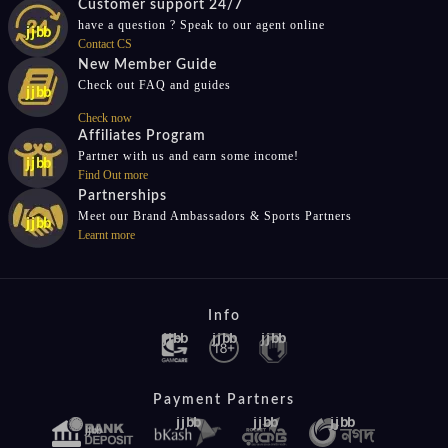
Customer support 24/7
have a question ? Speak to our agent online
Contact CS
New Member Guide
Check out FAQ and guides
Check now
Affiliates Program
Partner with us and earn some income!
Find Out more
Partnerships
Meet our Brand Ambassadors & Sports Partners
Learnt more
Info
Payment Partners